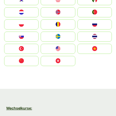
South Korea
Malay
Mexico
Nederland
Norge
Portugal
Polska
România
Россия
Slovensko
Ruoŧŧa
ไทย
Türkiye
United States
Vietnam
中国
中國香港特別行政區
Wechselkurse: