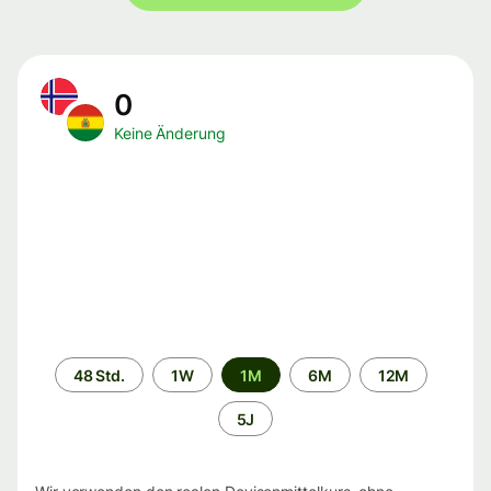
0
Keine Änderung
Zeitraum
48 Std.
1W
1M
6M
12M
5J