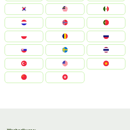
South Korea
Malay
Mexico
Nederland
Norge
Portugal
Polska
România
Россия
Slovensko
Ruoŧŧa
ไทย
Türkiye
United States
Vietnam
中国
中國香港特別行政區