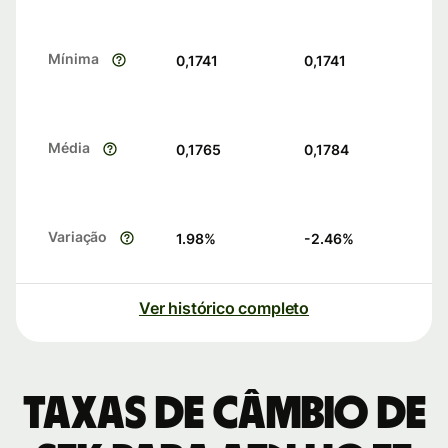
Mínima
0,1741
0,1741
Média
0,1765
0,1784
Variação
1.98
%
-2.46
%
Ver histórico completo
Taxas de câmbio de