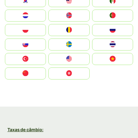
South Korea
Malay
Mexico
Nederland
Norge
Portugal
Polska
România
Россия
Slovensko
Ruoŧŧa
ไทย
Türkiye
United States
Vietnam
中国
中國香港特別行政區
Taxas de câmbio: