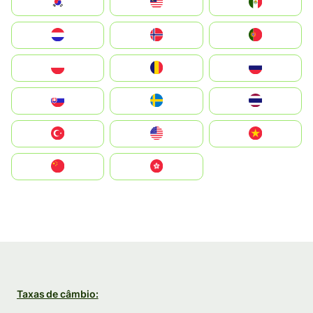
South Korea
Malay
Mexico
Nederland
Norge
Portugal
Polska
România
Россия
Slovensko
Ruoŧŧa
ไทย
Türkiye
United States
Vietnam
中国
中國香港特別行政區
Taxas de câmbio: