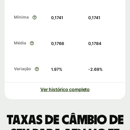
Mínima
0,1741
0,1741
Média
0,1766
0,1784
Variação
1.97
%
-2.69
%
Ver histórico completo
Taxas de câmbio de