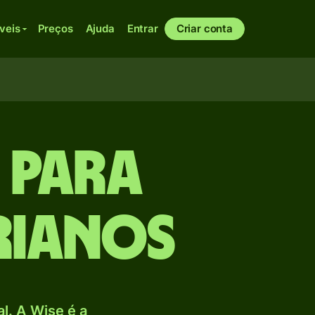
veis
Preços
Ajuda
Entrar
Criar conta
 para
rianos
. A Wise é a