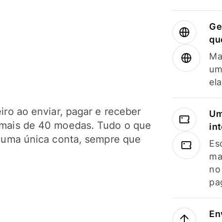
Ge
qu
Ma
um
el
ro ao enviar, pagar e receber
Um
mais de 40 moedas. Tudo o que
in
 uma única conta, sempre que
Es
ma
no
pa
En