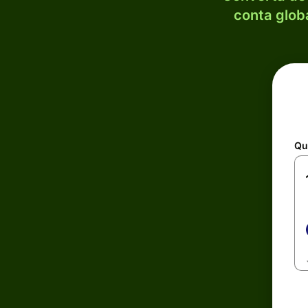
conta globa
Qu