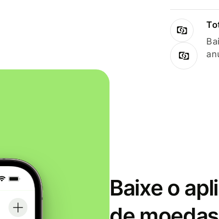
To
Ba
an
Baixe o apl
de moedas 