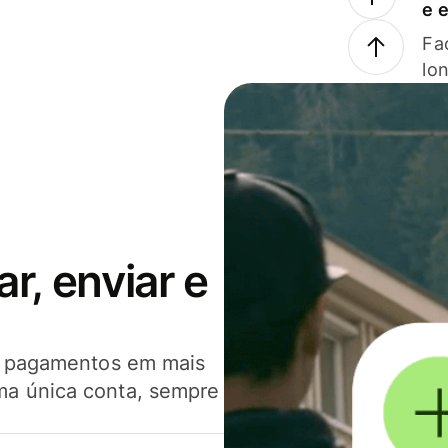
e 
Faç
lo
, enviar e
er pagamentos em mais
ma única conta, sempre