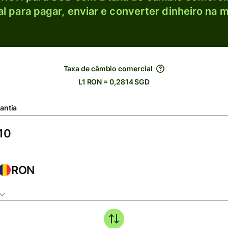
l para pagar, enviar e converter dinheiro na m
Taxa de câmbio comercial
L1 RON = 0,2814 SGD
antia
RON