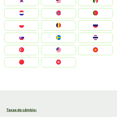
South Korea
Malay
Mexico
Nederland
Norge
Portugal
Polska
România
Россия
Slovensko
Ruoŧŧa
ไทย
Türkiye
United States
Vietnam
中国
中國香港特別行政區
Taxas de câmbio: