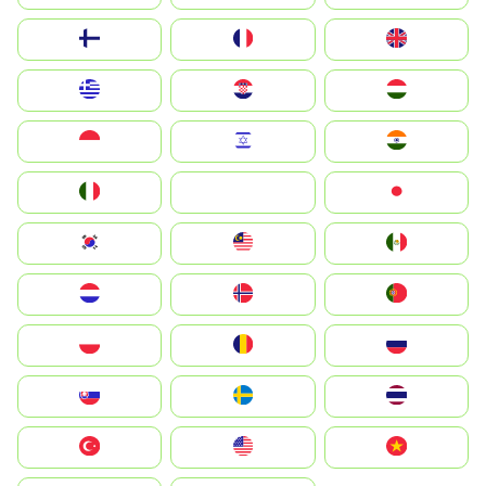
Suomi
France
United Kingdom
Greece
Hrvatska
Magyarország
Indonesia
Israel
India
Italia
JA
Japan
South Korea
Malay
Mexico
Nederland
Norge
Portugal
Polska
România
Россия
Slovensko
Ruoŧŧa
ไทย
Türkiye
United States
Vietnam