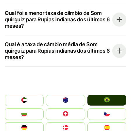
Qual foi a menor taxa de câmbio de Som
quirguiz para Rupias indianas dos últimos 6
meses?
Qual é a taxa de câmbio média de Som
quirguiz para Rupias indianas dos últimos 6
meses?
Brazil
الإمارات العربية المتحدة
Australia
България
Switzerland
Czechia
Deutschland
Denmark
España