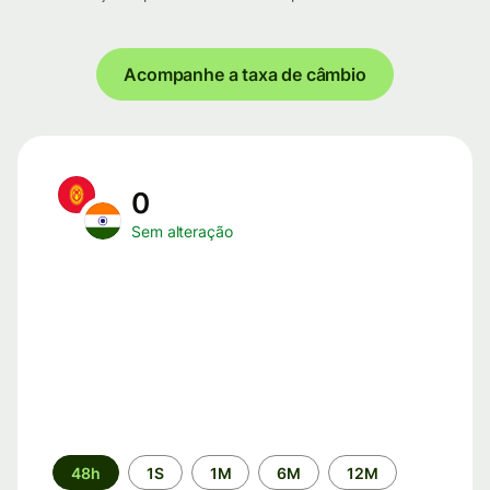
Acompanhe a taxa de câmbio
0
Sem alteração
Período
48h
1S
1M
6M
12M
de