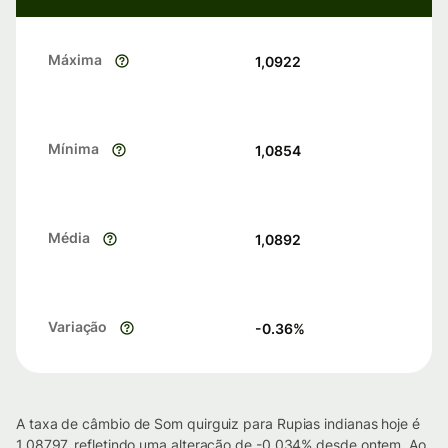
Máxima
1,0922
Mínima
1,0854
Média
1,0892
Variação
-0.36
%
A taxa de câmbio de Som quirguiz para Rupias indianas hoje é
1.08797, refletindo uma alteração de -0.034% desde ontem. Ao