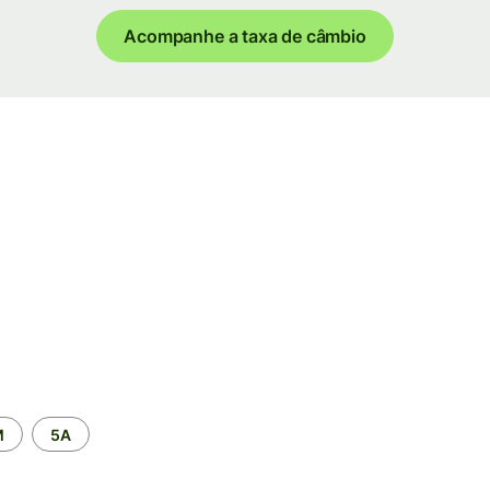
Acompanhe a taxa de câmbio
M
5A