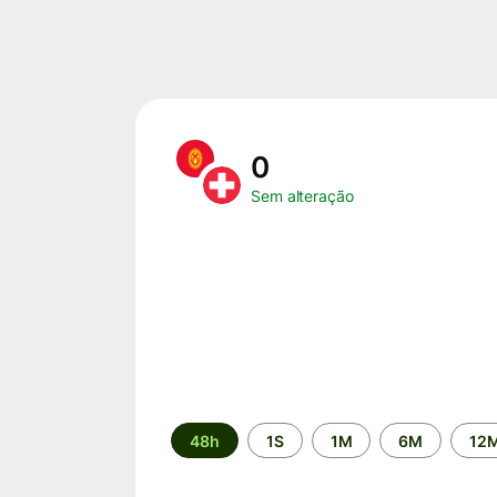
0
Sem alteração
Período
48h
1S
1M
6M
12
de
tempo