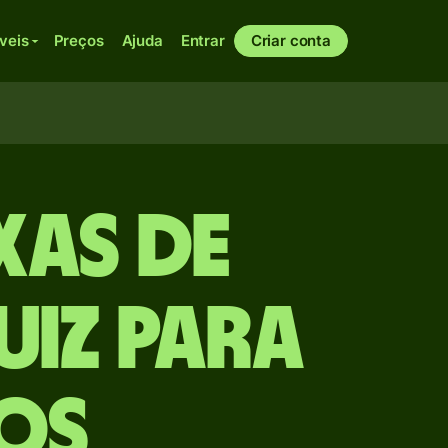
veis
Preços
Ajuda
Entrar
Criar conta
xas de
iz para
os