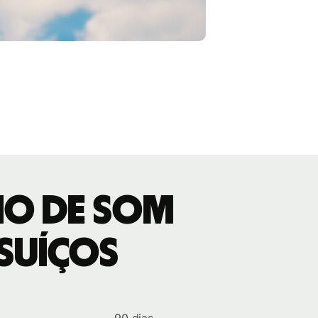
io de Som
suíços