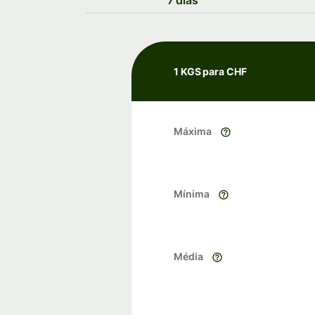
7 dias
1 KGS para CHF
Máxima
Mínima
Média