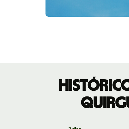
Históric
quirg