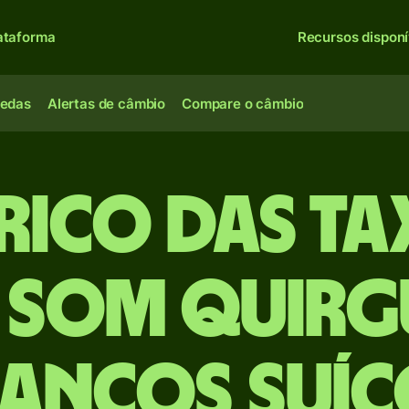
ataforma
Recursos disponí
oedas
Alertas de câmbio
Compare o câmbio
rico das ta
 Som quirgu
rancos suíç