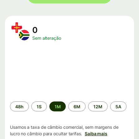
0
Sem alteração
Período
48h
1S
1M
6M
12M
5A
de
tempo
Usamos a taxa de câmbio comercial, sem margens de
lucro no câmbio para ocultar tarifas.
Saiba mais