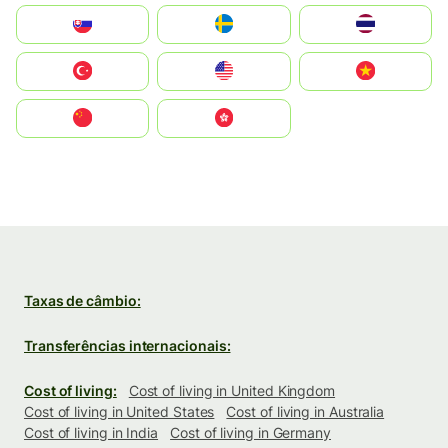
Slovensko
Ruoŧŧa
ไทย
Türkiye
United States
Vietnam
中国
中國香港特別行政區
Taxas de câmbio:
Transferências internacionais:
Cost of living:
Cost of living in United Kingdom
Cost of living in United States
Cost of living in Australia
Cost of living in India
Cost of living in Germany