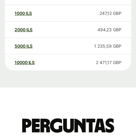
1000
ILS
247,12
GBP
2000
ILS
494,23
GBP
5000
ILS
1 235,59
GBP
10000
ILS
2 471,17
GBP
Perguntas