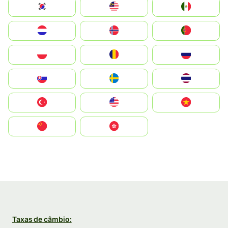
South Korea
Malay
Mexico
Nederland
Norge
Portugal
Polska
România
Россия
Slovensko
Ruoŧŧa
ไทย
Türkiye
United States
Vietnam
中国
中國香港特別行政區
Taxas de câmbio: