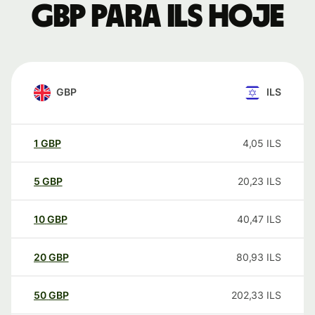
GBP para ILS hoje
GBP
ILS
1
GBP
4,05
ILS
5
GBP
20,23
ILS
10
GBP
40,47
ILS
20
GBP
80,93
ILS
50
GBP
202,33
ILS