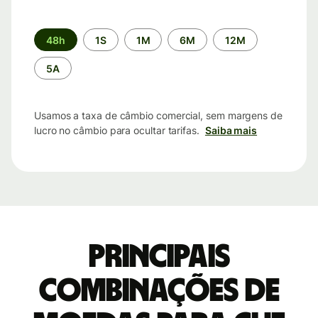
Período
48h
1S
1M
6M
12M
de
tempo
5A
Usamos a taxa de câmbio comercial, sem margens de
lucro no câmbio para ocultar tarifas.
Saiba mais
Principais
combinações de