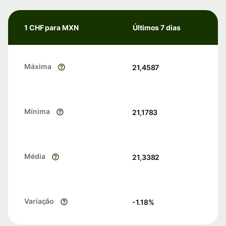
1 CHF para MXN
Últimos 7 dias
Máxima
21,4587
Mínima
21,1783
Média
21,3382
Variação
-1.18
%