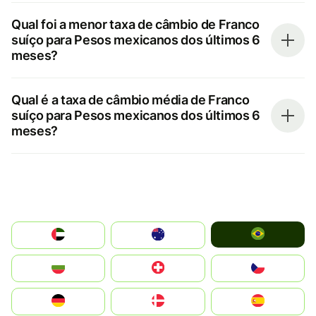
Qual foi a menor taxa de câmbio de Franco
suíço para Pesos mexicanos dos últimos 6
meses?
Qual é a taxa de câmbio média de Franco
suíço para Pesos mexicanos dos últimos 6
meses?
Brazil
الإمارات العربية المتحدة
Australia
България
Switzerland
Czechia
Deutschland
Denmark
España