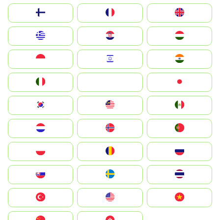
Suomi
France
United Kingdom
Greece
Hrvatska
Magyarország
Indonesia
Israel
India
Italia
JA
Japan
South Korea
Malay
Mexico
Nederland
Norge
Portugal
Polska
România
Россия
Slovensko
Ruoŧŧa
ไทย
Türkiye
United States
Vietnam