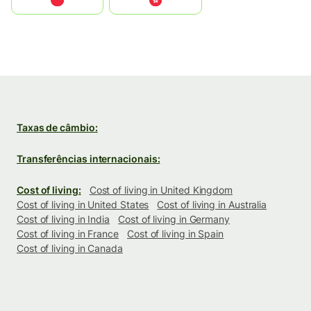
中国
中國香港特別行政區
Taxas de câmbio:
Transferências internacionais:
Cost of living:
Cost of living in United Kingdom
Cost of living in United States
Cost of living in Australia
Cost of living in India
Cost of living in Germany
Cost of living in France
Cost of living in Spain
Cost of living in Canada