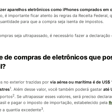
razer aparelhos eletrônicos como iPhones comprados em o
to, é importante ficar atento às regras da Receita Federal,
 quantidade para que a compra seja isenta de impostos.
ompras seja ultrapassado, é necessário fazer a declaração
te de compras de eletrônicos que po
l?
s no exterior trazidas por
via aérea ou marítima é de US$ 
1
stres
. Além desse valor, você também poderá gastar
até 
2
portos
. Se ultrapassar esses valores, será preciso declar
asil e pagar o imposto de importação, estabelecido pela
R
3
e a quantia excedente
.