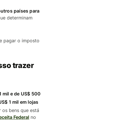
utros países para
 que determinam
 e pagar o imposto
sso trazer
1 mil e de US$ 500
US$ 1 mil em lojas
ar os bens que está
eceita Federal
no