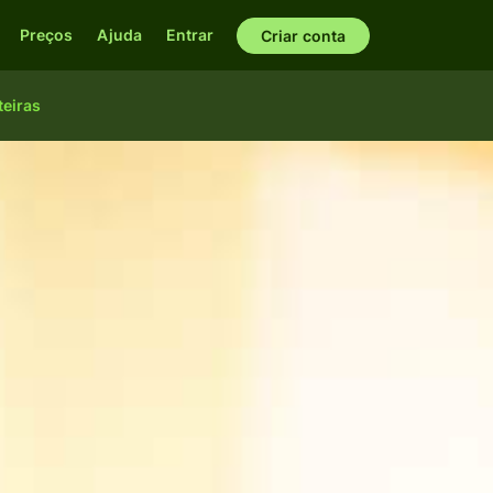
Preços
Ajuda
Entrar
Criar conta
teiras