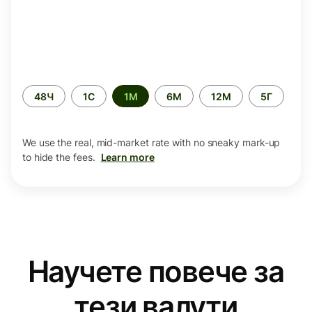
Time
48Ч
1С
1М
6М
12М
5Г
period
We use the real, mid-market rate with no sneaky mark-up
to hide the fees.
Learn more
Научете повече за
тези валути