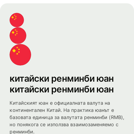
китайски ренминби юан
китайски ренминби юан
Китайският юан е официалната валута на
континентален Китай. На практика юанът е
базовата единица за валутата ренминби (RMB),
но понякога се използва взаимозаменяемо с
ренминби.