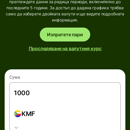
преглеждате данни за редица периоди, включително до
последните 5 години. За достъп до дадена графика трябва
само да изберете двойката валути и ще видите подробната
информация.
Изпратете пари
Проследяване на валутния курс
Сума
KMF