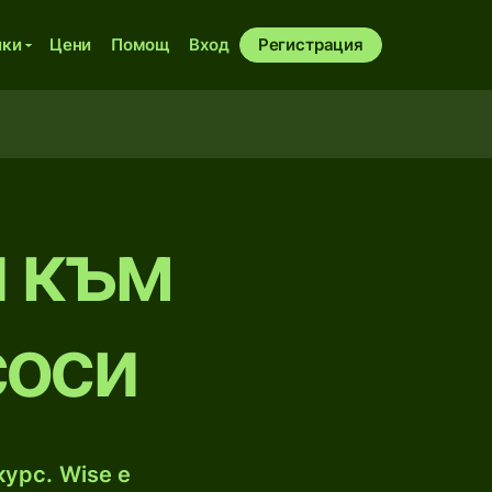
ики
Цени
Помощ
Вход
Регистрация
и към
соси
урс. Wise е