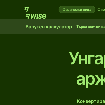
Физически лица
Фир
Валутен калкулатор
Търси всички в
Унга
арж
Конвертирай