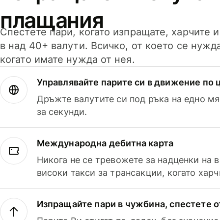
плащания
Спестете пари, когато изпращате, харчите 
в над 40+ валути. Всичко, от което се нужд
когато имате нужда от нея.
Управлявайте парите си в движение по ц
Дръжте валутите си под ръка на едно мя
за секунди.
Международна дебитна карта
Никога не се тревожете за надценки на 
високи такси за трансакции, когато харч
Изпращайте пари в чужбина, спестете о