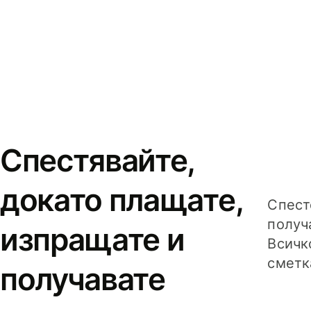
Спестявайте,
докато плащате,
Спест
получ
изпращате и
Всичк
сметк
получавате