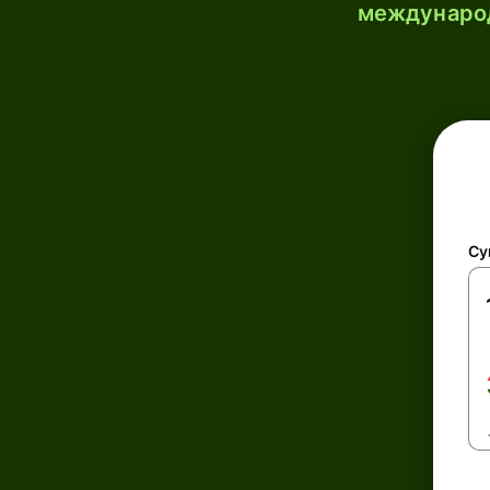
международ
Су