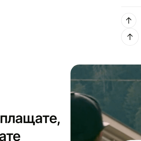
 плащате,
ате