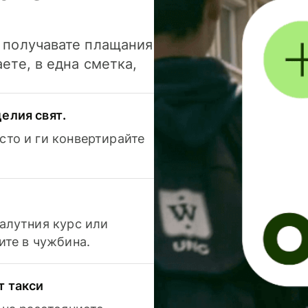
и получавате плащания
аете, в една сметка,
елия свят.
сто и ги конвертирайте
валутния курс или
ите в чужбина.
т такси