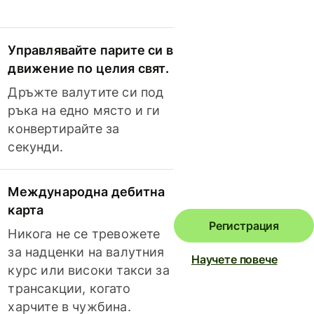
Управлявайте парите си в
движение по целия свят.
Дръжте валутите си под
ръка на едно място и ги
конвертирайте за
секунди.
Международна дебитна
карта
Регистрация
Никога не се тревожете
за надценки на валутния
Научете повече
курс или високи такси за
трансакции, когато
харчите в чужбина.