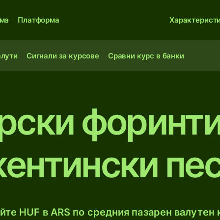
ма
Платформа
Характерист
алути
Сигнали за курсове
Сравни курс в банки
рски форинт
ентински пе
те HUF в ARS по средния пазарен валутен к