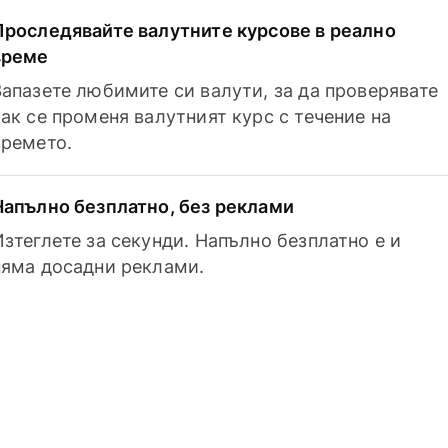
Проследявайте валутните курсове в реално
време
Запазете любимите си валути, за да проверявате
как се променя валутният курс с течение на
времето.
Напълно безплатно, без реклами
Изтеглете за секунди. Напълно безплатно е и
няма досадни реклами.