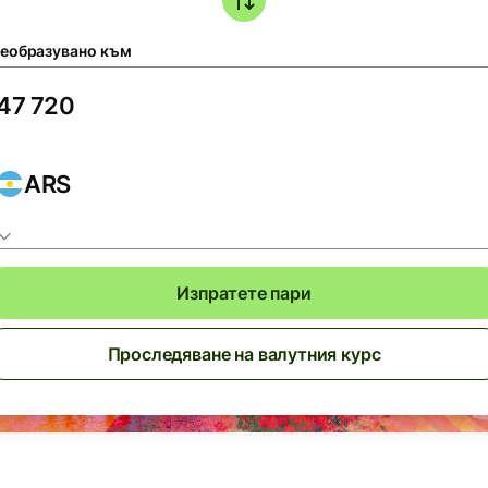
еобразувано към
ARS
Изпратете пари
Проследяване на валутния курс