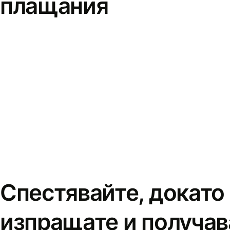
плащания
Спестявайте, докато
изпращате и получав