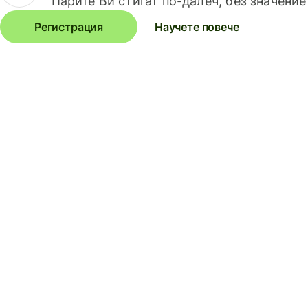
Парите Ви стигат по-далеч, без значение
Регистрация
Научете повече