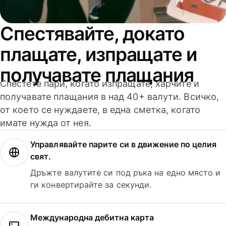
Спестявайте, докато
плащате, изпращате и
получавате плащания
Спестете пари, когато изпращате, харчите и
получавате плащания в над 40+ валути. Всичко,
от което се нуждаете, в една сметка, когато
имате нужда от нея.
Управлявайте парите си в движение по целия
свят.
Дръжте валутите си под ръка на едно място и
ги конвертирайте за секунди.
Международна дебитна карта