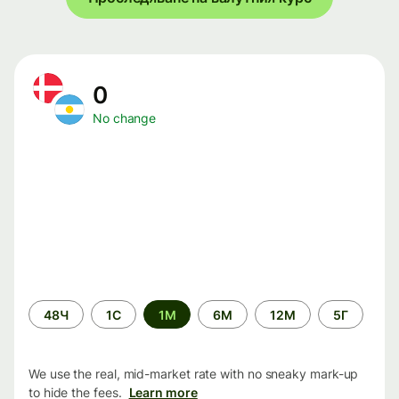
0
No change
Time
48Ч
1С
1М
6М
12М
5Г
period
We use the real, mid-market rate with no sneaky mark-up
to hide the fees.
Learn more