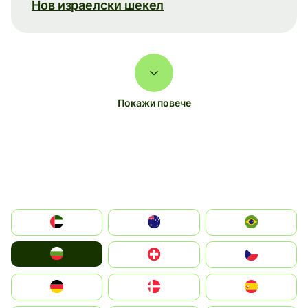
Нов израелски шекел
Покажи повече
الإمارات العربية المتحدة
Australia
Brazil
България
Switzerland
Czechia
Deutschland
Denmark
España