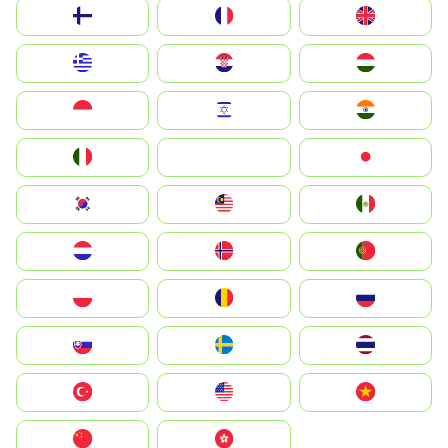
Suomi
France
United Kingdom
Greece
Hrvatska
Magyarország
Indonesia
Israel
India
Italia
JA
Japan
South Korea
Malay
Mexico
Nederland
Norge
Portugal
Polska
România
Россия
Slovensko
Ruoŧŧa
ไทย
Türkiye
United States
Vietnam
中国
中國香港特別行政區