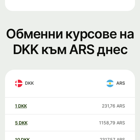
Обменни курсове на
DKK към ARS днес
DKK
ARS
1
DKK
231,76
ARS
5
DKK
1158,79
ARS
10
DKK
2317,57
ARS