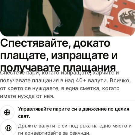
Спестявайте, докато
плащате, изпращате и
получавате плащания
Спестете пари, когато изпращате, харчите и
получавате плащания в над 40+ валути. Всичко,
от което се нуждаете, в една сметка, когато
имате нужда от нея.
Управлявайте парите си в движение по целия
свят.
Дръжте валутите си под ръка на едно място и
ги конвертирайте за секунди.