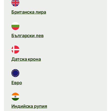
Британска лира
Български лев
Датска крона
Евро
Индийска рупия