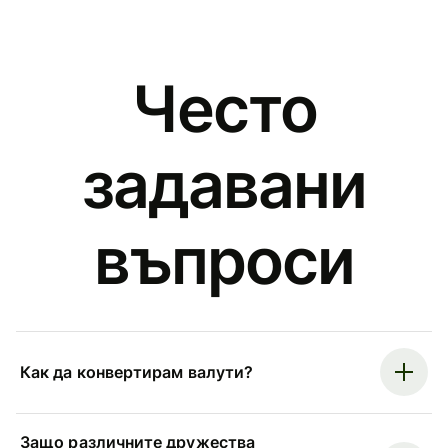
Често
задавани
въпроси
Как да конвертирам валути?
Защо различните дружества