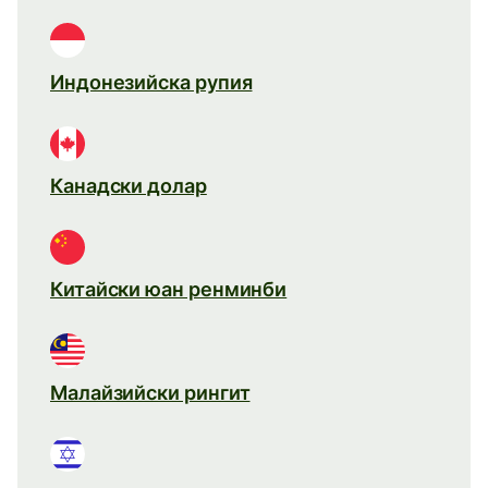
Индонезийска рупия
Канадски долар
Китайски юан ренминби
Малайзийски рингит