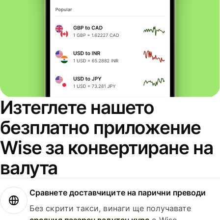
Изтеглете нашето
безплатно приложение
Wise за конвертиране на
валута
Сравнете доставчиците на парични преводи
Без скрити такси, винаги ще получавате
средния пазарен валутен курс
с Wise.