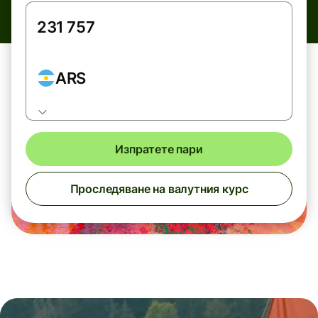
ARS
Изпратете пари
Проследяване на валутния курс