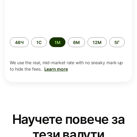
Time
48Ч
1С
1М
6М
12М
5Г
period
We use the real, mid-market rate with no sneaky mark-up
to hide the fees.
Learn more
Научете повече за
тези валути