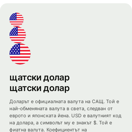
щатски долар
щатски долар
Доларът е официалната валута на САЩ. Той е
най-обменяната валута в света, следван от
еврото и японската йена. USD е валутният код
на долара, а символът му е знакът $. Той е
фиатна валута. Коефициентът на