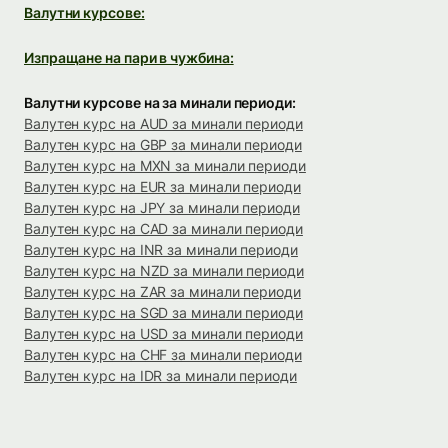
Валутни курсове:
Изпращане на пари в чужбина:
Валутни курсове на за минали периоди:
Валутен курс на AUD за минали периоди
Валутен курс на GBP за минали периоди
Валутен курс на MXN за минали периоди
Валутен курс на EUR за минали периоди
Валутен курс на JPY за минали периоди
Валутен курс на CAD за минали периоди
Валутен курс на INR за минали периоди
Валутен курс на NZD за минали периоди
Валутен курс на ZAR за минали периоди
Валутен курс на SGD за минали периоди
Валутен курс на USD за минали периоди
Валутен курс на CHF за минали периоди
Валутен курс на IDR за минали периоди