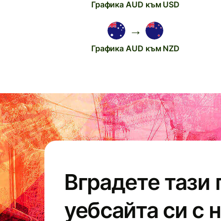
Графика AUD към USD
→
Графика AUD към NZD
Вградете тази 
уебсайта си с 