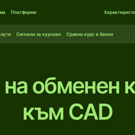
ма
Платформа
Характерист
алути
Сигнали за курсове
Сравни курс в банки
 на обменен 
към CAD