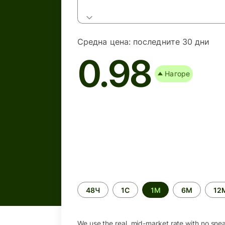
Средна цена:
последните 30 дни
0.98
Нагоре
Time
48Ч
1С
1М
6М
12
period
We use the real, mid-market rate with no sne