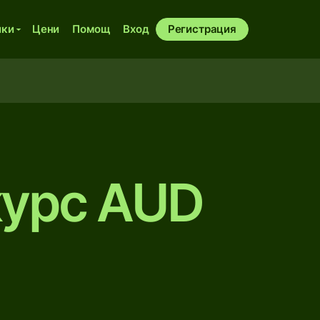
ики
Цени
Помощ
Вход
Регистрация
курс AUD