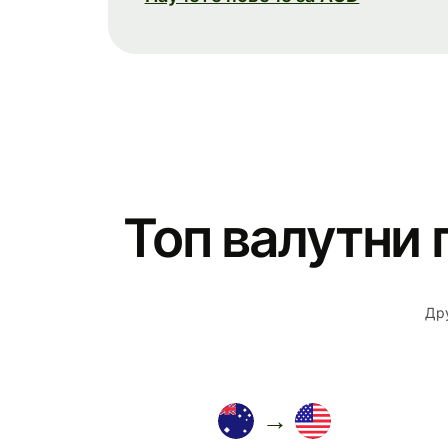
Топ валутни 
Дру
→