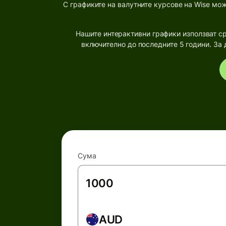
С графиките на валутните курсове на Wise мо
Нашите интерактивни графики използват ср
включително до последните 5 години. За
Сума
AUD