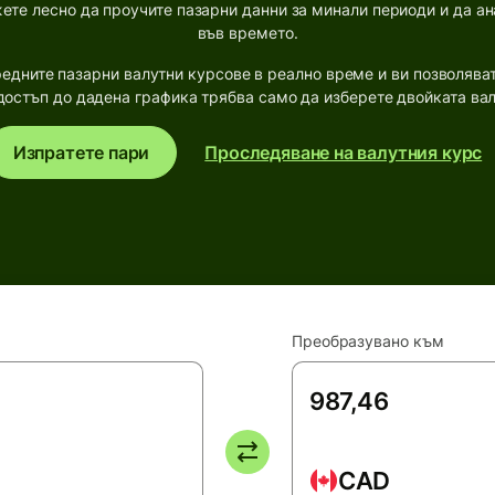
жете лесно да проучите пазарни данни за минали периоди и да ан
във времето.
едните пазарни валутни курсове в реално време и ви позволява
 достъп до дадена графика трябва само да изберете двойката ва
Изпратете пари
Проследяване на валутния курс
Преобразувано към
CAD