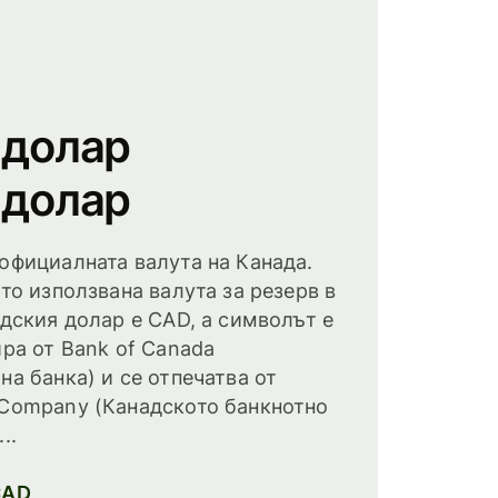
 долар
 долар
официалната валута на Канада.
сто използвана валута за резерв в
адския долар е CAD, а символът е
ира от Bank of Canada
на банка) и се отпечатва от
 Company (Канадското банкнотно
..
CAD