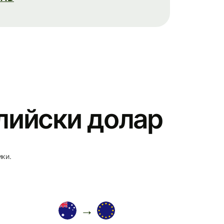
алийски долар
ики.
→