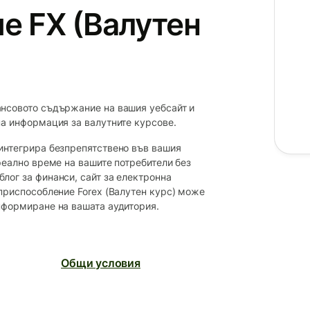
е FX (Валутен
ансовото съдържание на вашия уебсайт и
на информация за валутните курсове.
интегрира безпрепятствено във вашия
реално време на вашите потребители без
лог за финанси, сайт за електронна
 приспособление Forex (Валутен курс) може
нформиране на вашата аудитория.
Общи условия