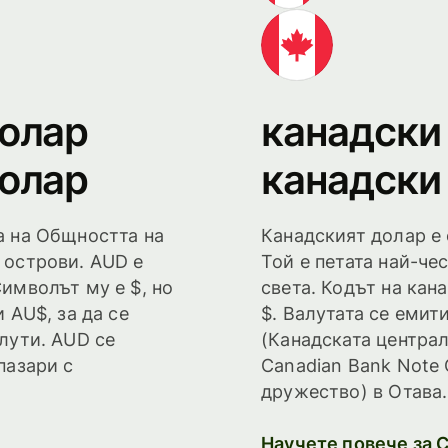
долар
канадски
долар
канадски
а на Общността на
Канадският долар е 
 острови. AUD е
Той е петата най-че
имволът му е $, но
света. Кодът на кан
 AU$, за да се
$. Валутата се емит
лути. AUD се
(Канадската централ
пазари с
Canadian Bank Note
дружество) в Отава..
Научете повече за 