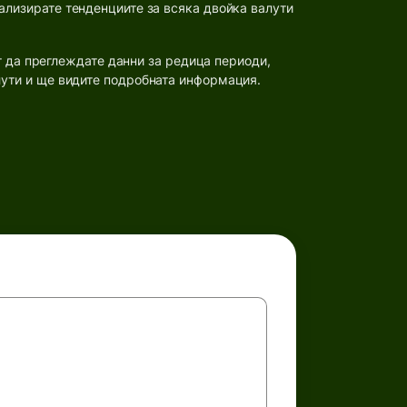
ализирате тенденциите за всяка двойка валути
т да преглеждате данни за редица периоди,
лути и ще видите подробната информация.