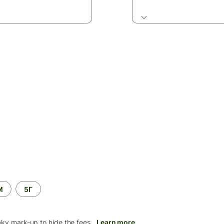
М
5Г
aky mark-up to hide the fees.
Learn more