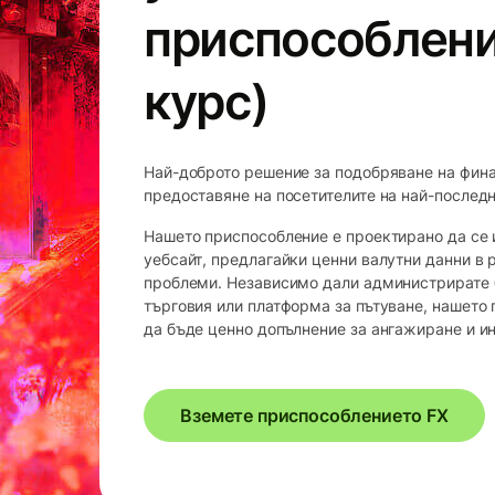
приспособлени
курс)
Най-доброто решение за подобряване на фин
предоставяне на посетителите на най-послед
Нашето приспособление е проектирано да се 
уебсайт, предлагайки ценни валутни данни в 
проблеми. Независимо дали администрирате б
търговия или платформа за пътуване, нашето
да бъде ценно допълнение за ангажиране и и
Вземете приспособлението FX