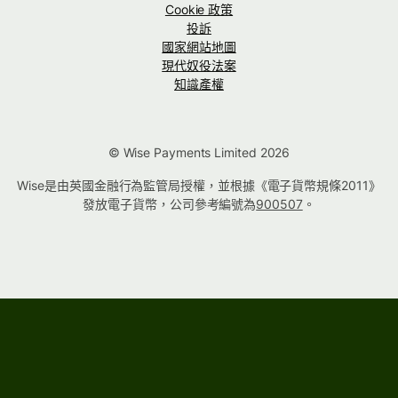
Cookie 政策
投訴
國家網站地圖
現代奴役法案
知識產權
© Wise Payments Limited 2026
Wise是由英國金融行為監管局授權，並根據《電子貨幣規條2011》
發放電子貨幣，公司參考編號為
900507
。