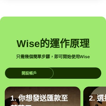
Wise的運作原理
只需幾個簡單步驟，即可開始使用Wise
開設帳戶
1. 你想發送匯款至
2. 