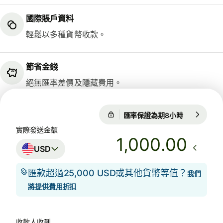
國際賬戶資料
輕鬆以多種貨幣收款。
節省金錢
絕無匯率差價及隱藏費用。
匯率保證為期8小時
1 USD = 0.
匯率保證為期8小時
實際發送金額
.00
USD
匯款超過25,000 USD或其他貨幣等值？
我們
將提供費用折扣
收款人收到