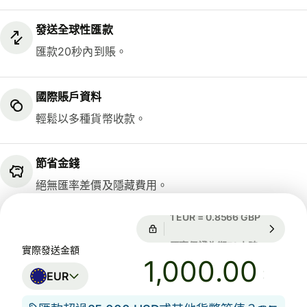
發送全球性匯款
匯款20秒內到賬。
國際賬戶資料
輕鬆以多種貨幣收款。
節省金錢
絕無匯率差價及隱藏費用。
匯率保證為期72小時
1 EUR = 0
匯率保證為期72小時
實際發送金額
.00
EUR