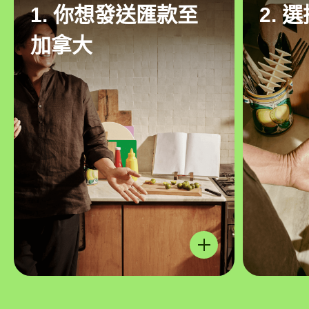
1. 你想發送匯款至
2. 
加拿大