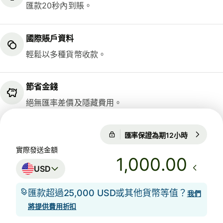
匯款20秒內到賬。
國際賬戶資料
輕鬆以多種貨幣收款。
節省金錢
絕無匯率差價及隱藏費用。
匯率保證為期12小時
1 USD = 7
匯率保證為期12小時
實際發送金額
.00
USD
匯款超過25,000 USD或其他貨幣等值？
我們
將提供費用折扣