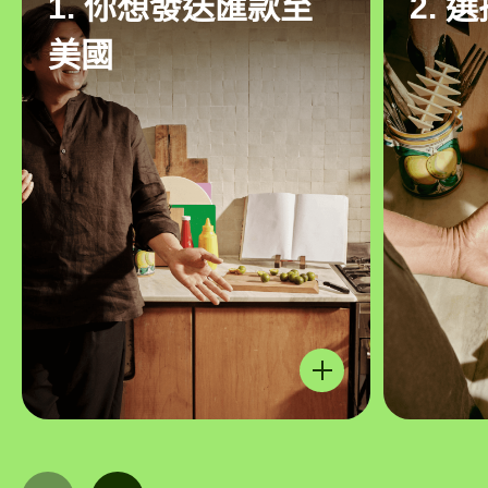
1. 你想發送匯款至
2. 
美國