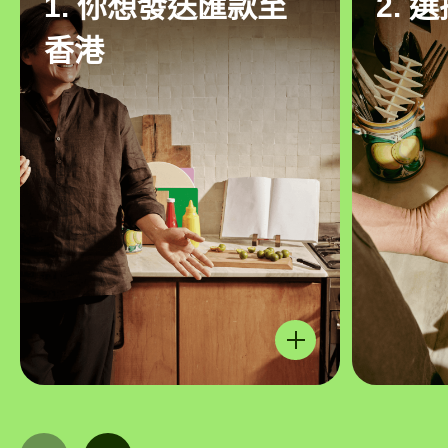
1. 你想發送匯款至
2. 
香港