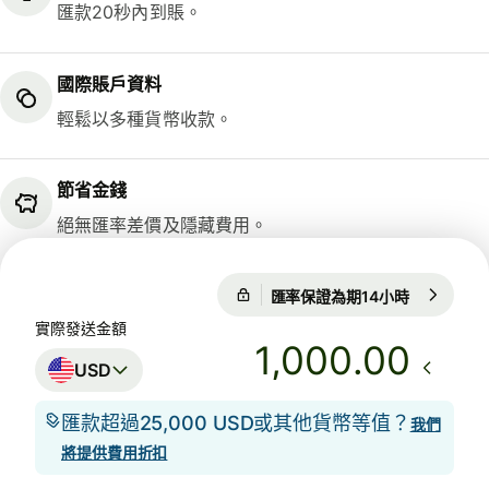
匯款20秒內到賬。
國際賬戶資料
輕鬆以多種貨幣收款。
節省金錢
絕無匯率差價及隱藏費用。
匯率保證為期14小時
1 USD = 0
匯率保證為期14小時
實際發送金額
.00
USD
匯款超過25,000 USD或其他貨幣等值？
我們
將提供費用折扣