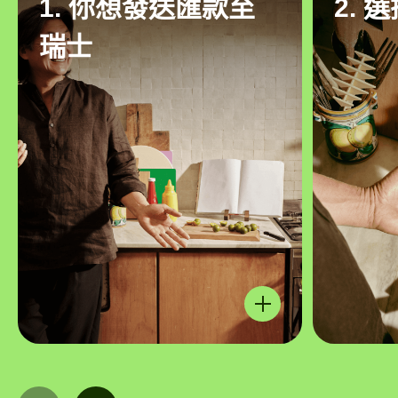
1. 你想發送匯款至
2. 
瑞士