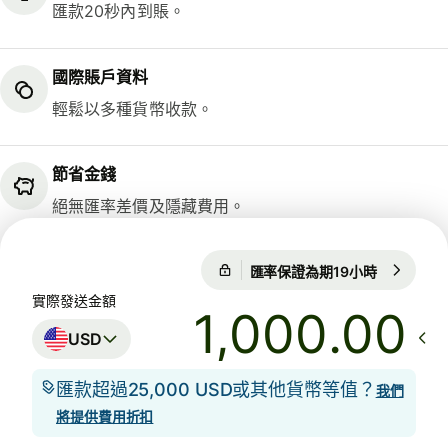
匯款20秒內到賬。
國際賬戶資料
輕鬆以多種貨幣收款。
節省金錢
絕無匯率差價及隱藏費用。
匯率保證為期19小時
1 USD = 7
匯率保證為期19小時
實際發送金額
.00
USD
匯款超過25,000 USD或其他貨幣等值？
我們
將提供費用折扣