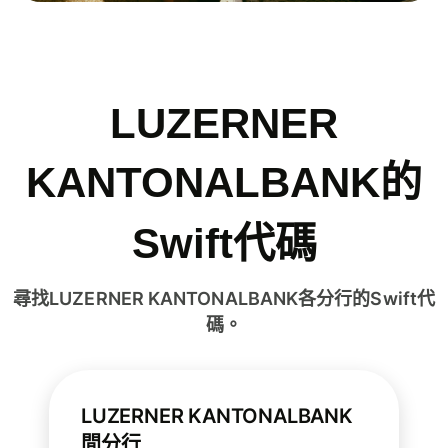
LUZERNER
KANTONALBANK的
Swift代碼
尋找LUZERNER KANTONALBANK各分行的Swift代
碼。
LUZERNER KANTONALBANK
間分行