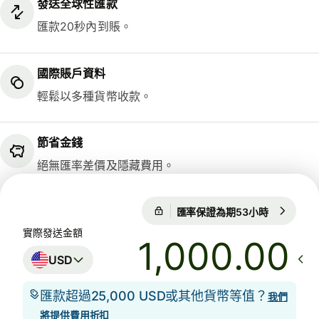
發送全球性匯款
匯款20秒內到賬。
國際賬戶資料
輕鬆以多種貨幣收款。
節省金錢
絕無匯率差價及隱藏費用。
匯率保證為期53小時
1 USD = 0
匯率保證為期53小時
實際發送金額
.00
USD
匯款超過25,000 USD或其他貨幣等值？
我們
將提供費用折扣