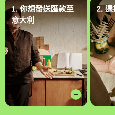
1. 你想發送匯款至
2. 
意大利