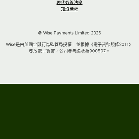
現代奴役法案
知識產權
© Wise Payments Limited 2026
Wise是由英國金融行為監管局授權，並根據《電子貨幣規條2011》
發放電子貨幣，公司參考編號為
900507
。