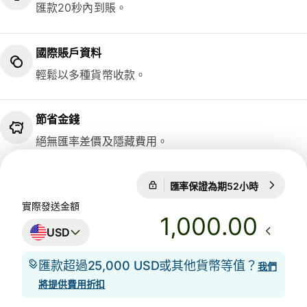
匯款20秒內到賬。
國際賬戶資料
輕鬆以多種貨幣收款。
節省金錢
絕無匯率差價及隱藏費用。
匯率保證為期52小時
1 USD = 0
匯率保證為期52小時
實際發送金額
.00
USD
匯款超過25,000 USD或其他貨幣等值？
我們
將提供費用折扣