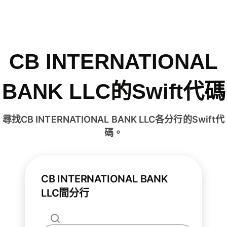
CB INTERNATIONAL
BANK LLC的Swift代碼
尋找CB INTERNATIONAL BANK LLC各分行的Swift代
碼。
CB INTERNATIONAL BANK
LLC間分行