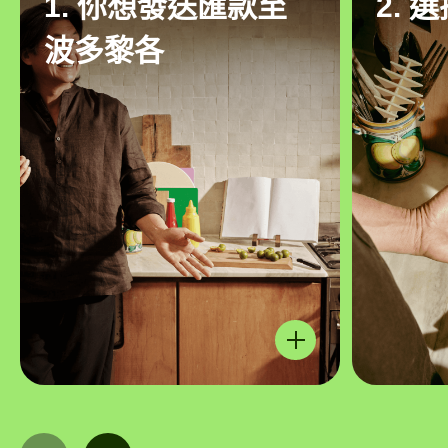
1. 你想發送匯款至
2. 
波多黎各