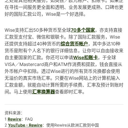
之处是其他相关服务，如英镑／欧元帐户、扣账卡。如果正
在寻找一间服务更全面和透明、业务发展更成熟、口碑也更
好的国际汇款公司，Wise是一个好选择。
Wise支持汇出50多种货币至全球
70多个国家
，亦支持直接
汇款至支付宝、微信和银联卡。除了国际汇款服务，Wise
还提供支持超过40种货币的
综合货币帐户
，其中多达10种
货币是附有个人名下的银行详细信息，让你可以自由接收来
自主要国家的汇款。你还可以申请
Wise扣账卡
，于全球
VISA／Mastercard商户和ATM作消费和提款，钱会直接从
外币帐户中扣除。透过Wise进行的所有货币兑换都会使用
无溢价的真实市场汇率。只要在Wise网站上的计算机输入
汇款金额，就能自动计算所需的手续费、汇率及预计到账时
间。马上使用
汇率换算器
查看即时汇率。
资料来源：
1
Rewire
：FAQ
2
YouTube - Rewire
：使用Rewire从欧洲汇款到中国