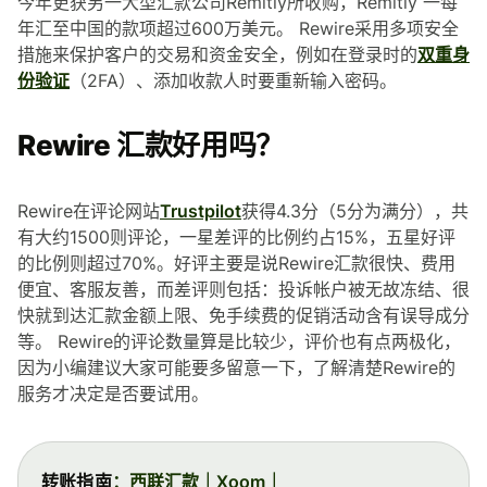
今年更获另一大型汇款公司Remitly所收购，Remitly 一每
年汇至中国的款项超过600万美元。 Rewire采用多项安全
措施来保护客户的交易和资金安全，例如在登录时的
双重身
份验证
（2FA）、添加收款人时要重新输入密码。
Rewire 汇款好用吗？
Rewire在评论网站
Trustpilot
获得4.3分（5分为满分），共
有大约1500则评论，一星差评的比例约占15%，五星好评
的比例则超过70%。好评主要是说Rewire汇款很快、费用
便宜、客服友善，而差评则包括：投诉帐户被无故冻结、很
快就到达汇款金额上限、免手续费的促销活动含有误导成分
等。 Rewire的评论数量算是比较少，评价也有点两极化，
因为小编建议大家可能要多留意一下，了解清楚Rewire的
服务才决定是否要试用。
转账指南
：
西联汇款
｜
Xoom
｜