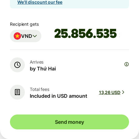
We'll discount our fee
Recipient gets
VND
Arrives
by Thứ Hai
Total fees
13,26 USD
Included in USD amount
Send money