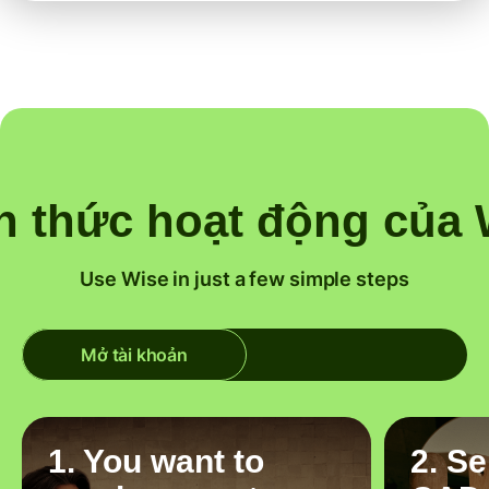
h thức hoạt động của 
Use Wise in just a few simple steps
Mở tài khoản
1. You want to
2. S