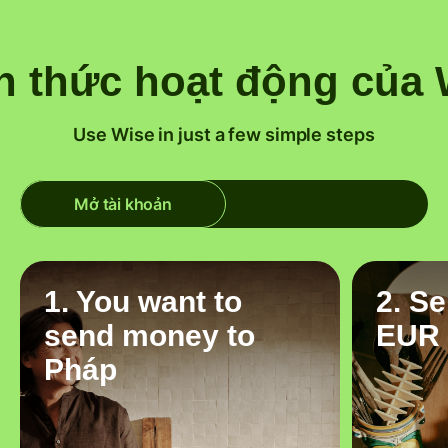
h thức hoạt động của 
Use Wise in just a few simple steps
Mở tài khoản
1. You want to
2. S
send money to
EUR
Pháp