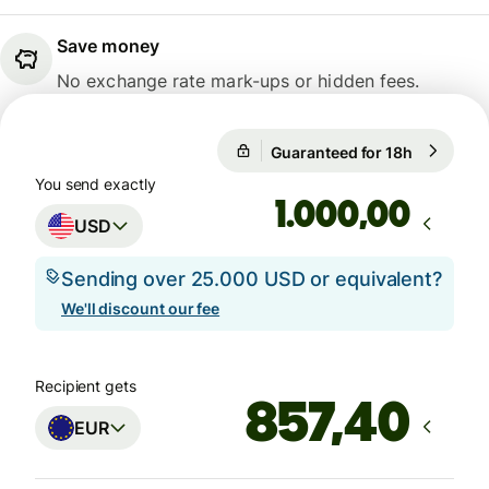
Save money
No exchange rate mark-ups or hidden fees.
Guaranteed for 18h
1 USD = 0
Guaranteed for 18h
You send exactly
,00
USD
Sending over 25.000 USD or equivalent?
We'll discount our fee
Recipient gets
EUR