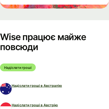
Wise працює майже
повсюди
Надіслати гроші
Надіслати гроші в Австралію
Надіслати гроші в Австрію