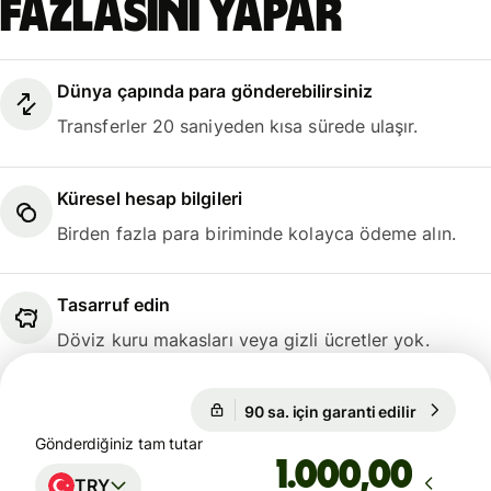
fazlasını yapar
Dünya çapında para gönderebilirsiniz
Transferler 20 saniyeden kısa sürede ulaşır.
Küresel hesap bilgileri
Birden fazla para biriminde kolayca ödeme alın.
Tasarruf edin
Döviz kuru makasları veya gizli ücretler yok.
90 sa. için garanti edilir
1 USD = 4
90 sa. için garanti edilir
Gönderdiğiniz tam tutar
,00
TRY