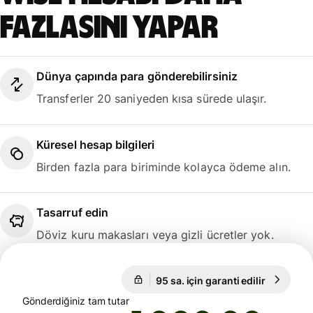
fazlasını yapar
Dünya çapında para gönderebilirsiniz
Transferler 20 saniyeden kısa sürede ulaşır.
Küresel hesap bilgileri
Birden fazla para biriminde kolayca ödeme alın.
Tasarruf edin
Döviz kuru makasları veya gizli ücretler yok.
95 sa. için garanti edilir
1 USD = 4
95 sa. için garanti edilir
Gönderdiğiniz tam tutar