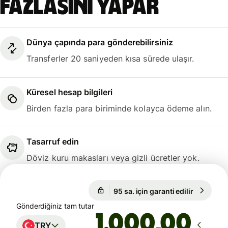
fazlasını yapar
Dünya çapında para gönderebilirsiniz
Transferler 20 saniyeden kısa sürede ulaşır.
Küresel hesap bilgileri
Birden fazla para biriminde kolayca ödeme alın.
Tasarruf edin
Döviz kuru makasları veya gizli ücretler yok.
95 sa. için garanti edilir
1 USD = 4
95 sa. için garanti edilir
Gönderdiğiniz tam tutar
,00
TRY