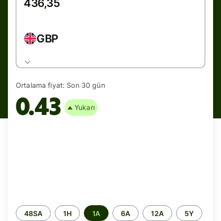
GBP
Ortalama fiyat:
Son 30 gün
0.43
Yukarı
Zaman
48SA
1H
1A
6A
12A
5Y
aralığı