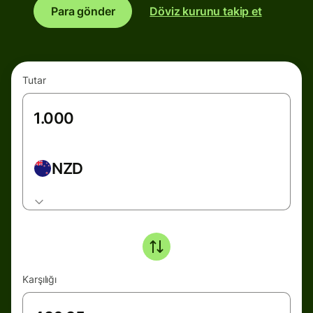
Para gönder
Döviz kurunu takip et
Tutar
NZD
Karşılığı