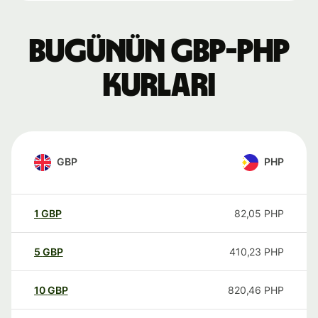
Bugünün GBP-PHP
kurları
GBP
PHP
1
GBP
82,05
PHP
5
GBP
410,23
PHP
10
GBP
820,46
PHP