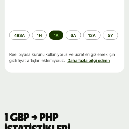
Zaman
48SA
1H
1A
6A
12A
5Y
aralığı
Reel piyasa kurunu kullanıyoruz ve ücretleri gizlemek için
gizli fiyat artışları eklemiyoruz.
Daha fazla bilgi edinin
1 GBP → PHP