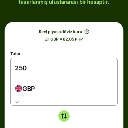
tasarlanmış uluslararası bir hesaptır.
Reel piyasa döviz kuru
£1 GBP = 82,05 PHP
Tutar
GBP