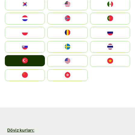
South Korea
Malay
Mexico
Nederland
Norge
Portugal
Polska
România
Россия
Slovensko
Ruoŧŧa
ไทย
Türkiye
United States
Vietnam
中国
中國香港特別行政區
Döviz kurları: