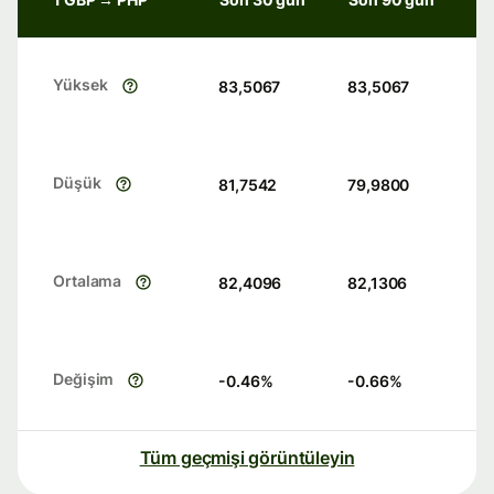
Yüksek
83,5067
83,5067
Düşük
81,7542
79,9800
Ortalama
82,4096
82,1306
Değişim
-0.46
%
-0.66
%
Tüm geçmişi görüntüleyin