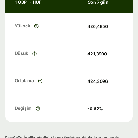
1 GBP → HUF
Son 7 gün
Yüksek
426,4850
Düşük
421,3900
Ortalama
424,3096
Değişim
-0.62
%
Bugünün İngiliz sterlini Macar forintine döviz kuru şu anda