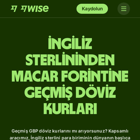
Kaydolun
İngiliz
sterlininden
Macar forintine
Geçmiş Döviz
Kurları
Geçmiş GBP döviz kurlarını mı arıyorsunuz? Kapsamlı
aracımız, İngiliz sterlini para biriminin dünyanın başlıca