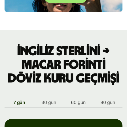
İngiliz sterlini →
Macar forinti
döviz kuru geçmişi
7 gün
30 gün
60 gün
90 gün