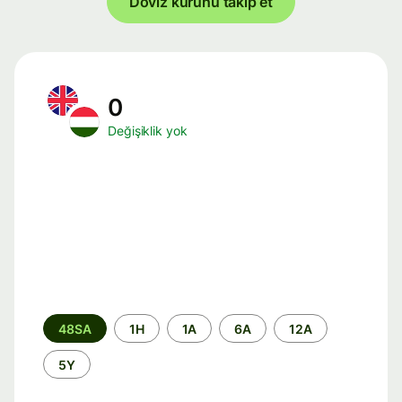
Döviz kurunu takip et
0
Değişiklik yok
Zaman
48SA
1H
1A
6A
12A
aralığı
5Y