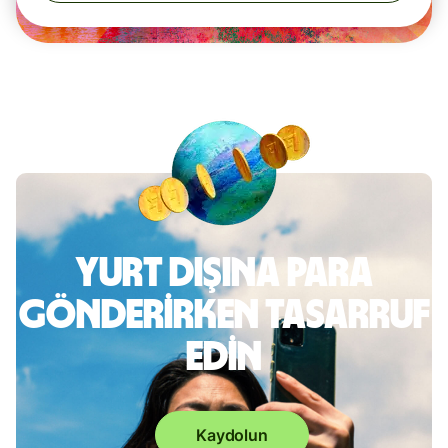
Yurt dışına para
gönderirken tasarruf
edin
Kaydolun