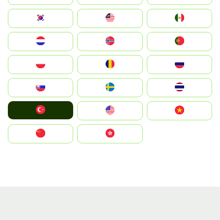
South Korea
Malay
Mexico
Nederland
Norge
Portugal
Polska
România
Россия
Slovensko
Ruoŧŧa
ไทย
Türkiye
United States
Vietnam
中国
中國香港特別行政區