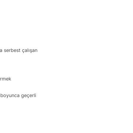
eya serbest çalışan
dirmek
z boyunca geçerli