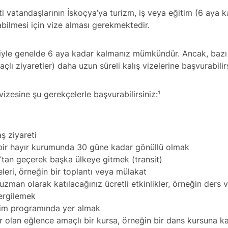
i vatandaşlarının İskoçya’ya turizm, iş veya eğitim (6 aya k
abilmesi için vize alması gerekmektedir.
siyle genelde 6 aya kadar kalmanız mümkündür. Ancak, baz
çlı ziyaretler) daha uzun süreli kalış vizelerine başvurabilirs
vizesine şu gerekçelerle başvurabilirsiniz:¹
ş ziyareti
 bir hayır kurumunda 30 güne kadar gönüllü olmak
ık’tan geçerek başka ülkeye gitmek (transit)
teleri, örneğin bir toplantı veya mülakat
uzman olarak katılacağınız ücretli etkinlikler, örneğin ders
ergilemek
şim programında yer almak
 olan eğlence amaçlı bir kursa, örneğin bir dans kursuna k