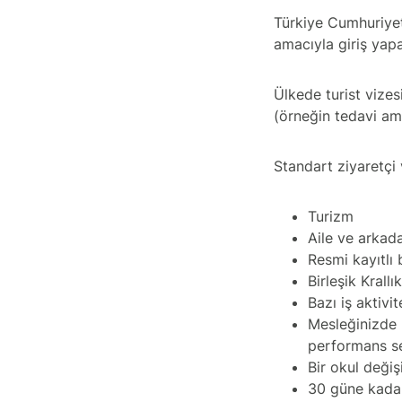
Türkiye Cumhuriyet
amacıyla giriş yap
Ülkede turist vize
(örneğin tedavi ama
Standart ziyaretçi 
Turizm
Aile ve arkada
Resmi kayıtlı
Birleşik Krall
Bazı iş aktivi
Mesleğinizde 
performans s
Bir okul deği
30 güne kadar