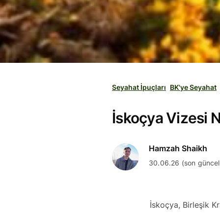
Seyahat İpuçları
BK'ye Seyahat
İskoçya Vizesi Na
Hamzah Shaikh
30.06.26 (son günce
İskoçya, Birleşik K