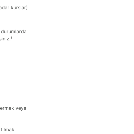
adar kurslar)
ı durumlarda
iniz.¹
 vermek veya
atılmak