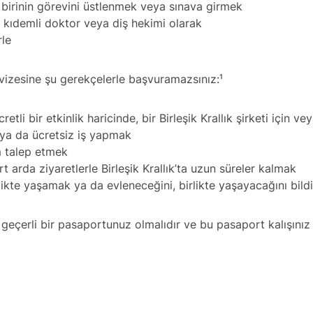
 birinin görevini üstlenmek veya sınava girmek
kıdemli doktor veya diş hekimi olarak
rle
 vizesine şu gerekçelerle başvuramazsınız:¹
cretli bir etkinlik haricinde, bir Birleşik Krallık şirketi için v
i ya da ücretsiz iş yapmak
m talep etmek
rt arda ziyaretlerle Birleşik Krallık’ta uzun süreler kalmak
likte yaşamak ya da evleneceğini, birlikte yaşayacağını bil
 geçerli bir pasaportunuz olmalıdır ve bu pasaport kalışını