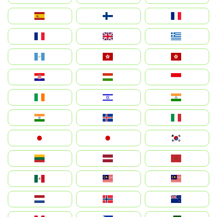
España
Suomi
France
France
United Kingdom
Ελλάδα
Guatemala
Hong Kong
中國香港特別行政區
Hrvatska
Magyarország
Indonesia
Ireland
ישראל
भारत
India
Ísland
Italia
Japan
日本
대한민국
Lietuva
Latvija
Maroc
México
Malaysia (MS)
Malaysia
Nederland
Norge
New Zealand