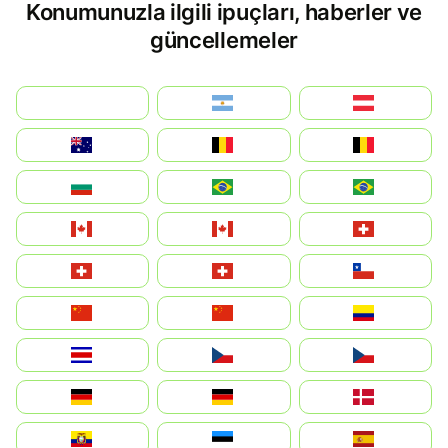
Konumunuzla ilgili ipuçları, haberler ve
güncellemeler
بالعربية
Argentina
Österreich
Australia
België
Belgique
България
Brasil (ES)
Brasil
Canada (FR)
Canada
Svizzera
Suisse
Schweiz
Chile
中国
China
Colombia
Costa Rica
Czechia
Česko
Deutschland
Germany
Danmark
Ecuador
Eesti
Spain