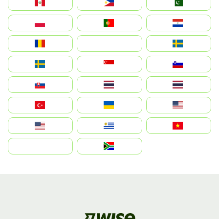
Perú
Philippines
Pakistan
Polska
Portugal
Paraguay
România
На русском
Sweden
Sverige
Singapore
Slovenija
Slovensko
Thailand
ไทย
Türkiye
Україна
United States
Estados Unidos
Uruguay
Việt Nam
بالعربية
South Africa