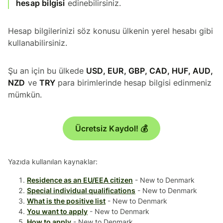
hesap bilgisi
edinebilirsiniz.
Hesap bilgilerinizi söz konusu ülkenin yerel hesabı gibi
kullanabilirsiniz.
Şu an için bu ülkede
USD, EUR, GBP, CAD, HUF, AUD,
NZD
ve
TRY
para birimlerinde hesap bilgisi edinmeniz
mümkün.
Ücretsiz Kaydol! 💰
Yazıda kullanılan kaynaklar:
Residence as an EU/EEA citizen
- New to Denmark
Special individual qualifications
- New to Denmark
What is the positive list
- New to Denmark
You want to apply
- New to Denmark
How to apply
- New to Denmark