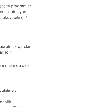
çeşitli programlar
tandaşı olmayan
 okuyabilirler.¹
esi almak gerekir.
ağlıdır.
erini hem de özel
abilirler.
ebilir.