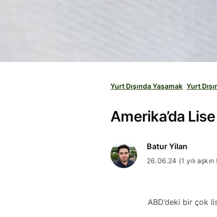
Yurt Dışında Yaşamak
Yurt Dış
Amerika’da Lis
Batur Yilan
26.06.24 (1 yılı aşkın
ABD’deki bir çok li