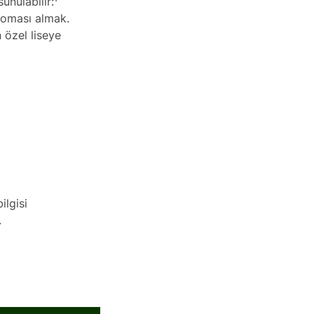
unulabilir:¹
ploması almak.
n özel liseye
ilgisi
.