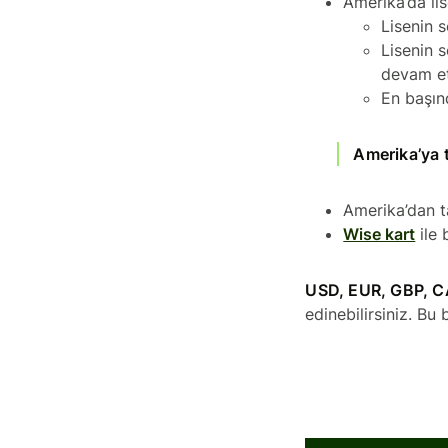
Amerika’da lis
Lisenin 
Lisenin s
devam e
En başın
Amerika’ya 
Amerika’dan t
Wise kart
ile 
USD, EUR, GBP, C
edinebilirsiniz. Bu 