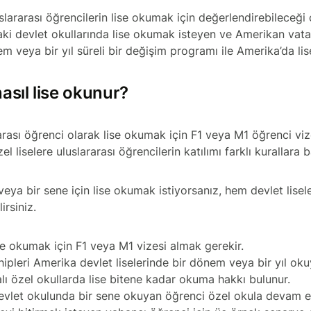
lararası öğrencilerin lise okumak için değerlendirebileceği 
aki devlet okullarında lise okumak isteyen ve Amerikan va
em veya bir yıl süreli bir değişim programı ile Amerika’da lise
asıl lise okunur?
arası öğrenci olarak lise okumak için F1 veya M1 öğrenci viz
zel liselere uluslararası öğrencilerin katılımı farklı kurallara b
eya bir sene için lise okumak istiyorsanız, hem devlet lisel
lirsiniz.
se okumak için F1 veya M1 vizesi almak gerekir.
ipleri Amerika devlet liselerinde bir dönem veya bir yıl okuy
lı özel okullarda lise bitene kadar okuma hakkı bulunur.
devlet okulunda bir sene okuyan öğrenci özel okula devam ed