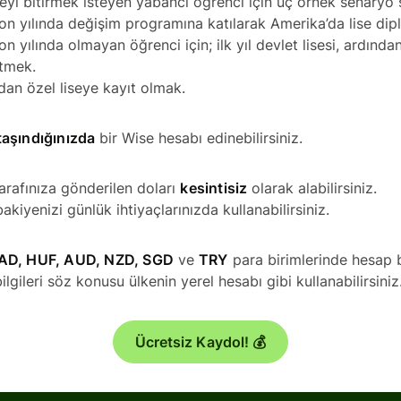
eyi bitirmek isteyen yabancı öğrenci için üç örnek senaryo s
son yılında değişim programına katılarak Amerika’da lise di
on yılında olmayan öğrenci için; ilk yıl devlet lisesi, ardında
tmek.
dan özel liseye kayıt olmak.
taşındığınızda
bir Wise hesabı edinebilirsiniz.
arafınıza gönderilen doları
kesintisiz
olarak alabilirsiniz.
bakiyenizi günlük ihtiyaçlarınızda kullanabilirsiniz.
AD, HUF, AUD, NZD, SGD
ve
TRY
para birimlerinde hesap b
bilgileri söz konusu ülkenin yerel hesabı gibi kullanabilirsiniz
Ücretsiz Kaydol! 💰