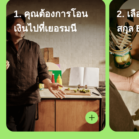
1. คุณต้องการโอน
2. เล
เงินไปที่เยอรมนี
สกุล