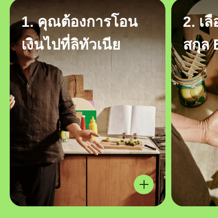
1. คุณต้องการโอน
2. เล
เงินไปที่ลิทัวเนีย
สกุล