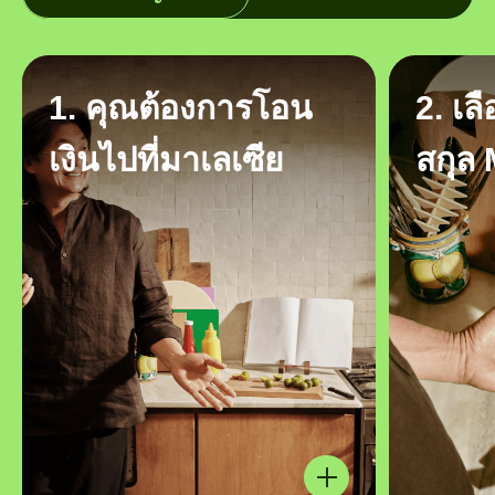
1. คุณต้องการโอน
2. เล
เงินไปที่มาเลเซีย
สกุล