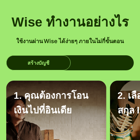
Wise ทำงานอย่างไร
ใช้งานผ่าน Wise ได้ง่ายๆ ภายในไม่กี่ขั้นตอน
สร้างบัญชี
1. คุณต้องการโอน
2. เล
เงินไปที่อินเดีย
สกุล 