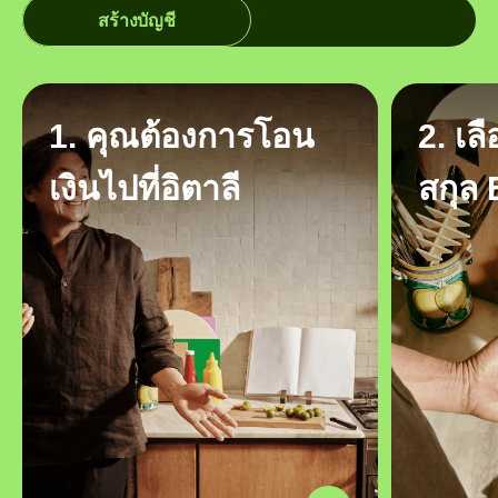
สร้างบัญชี
1. คุณต้องการโอน
2. เล
เงินไปที่อิตาลี
สกุล