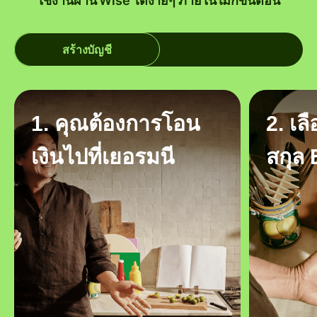
ใช้งานผ่าน Wise ได้ง่ายๆ ภายในไม่กี่ขั้นตอน
สร้างบัญชี
1. คุณต้องการโอน
2. เล
เงินไปที่เยอรมนี
สกุล