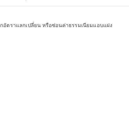
จากอัตราแลกเปลี่ยน หรือซ่อนค่าธรรมเนียมแอบแฝง