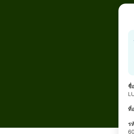
ชื
L
ที
รห
6