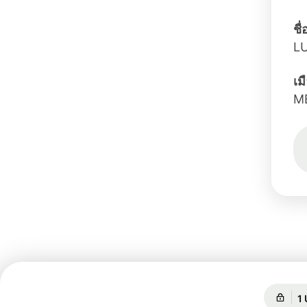
ชื
L
เม
M
กา
กา