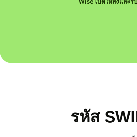
Wise เปิดให้ส่งและรั
รหัส SW