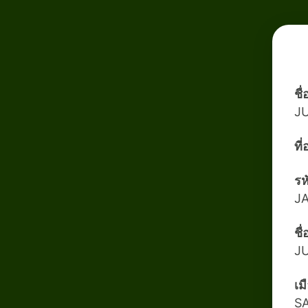
ชื
J
ที
รห
J
ชื
J
เม
S