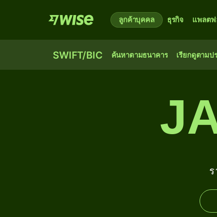
ลูกค้าบุคคล
ธุรกิจ
แพลตฟอ
SWIFT/BIC
ค้นหาตามธนาคาร
เรียกดูตามป
J
ร