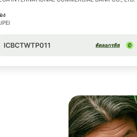
ือง
IPEI
ICBCTWTP011
คัดลอกรหัส