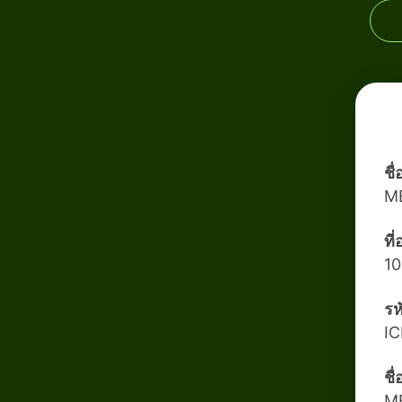
ชื
M
ที
10
รห
I
ชื
M