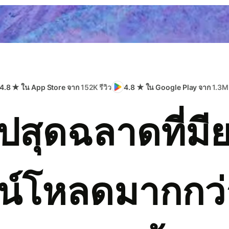
4.8 ★ ใน App Store จาก
152K รีวิว
4.8 ★ ใน Google Play จาก
1.3M 
ปสุดฉลาดที่มี
น์โหลดมากกว่