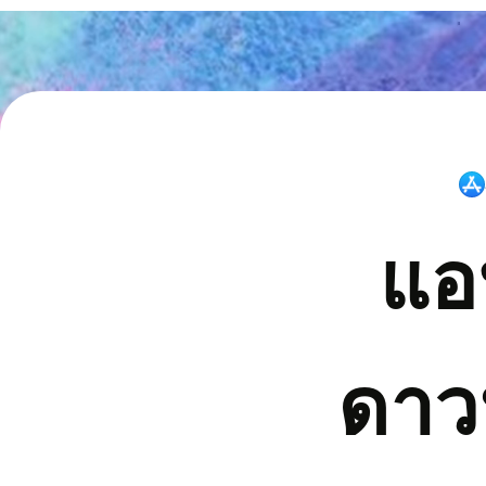
แอ
ดาว