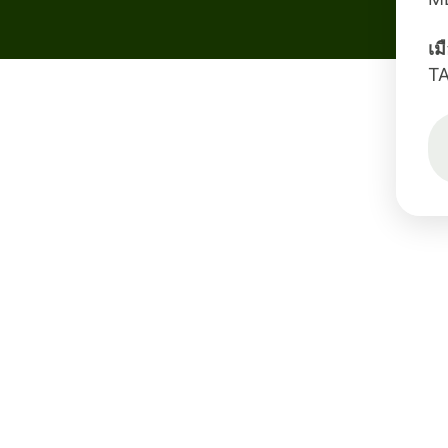
เม
TA