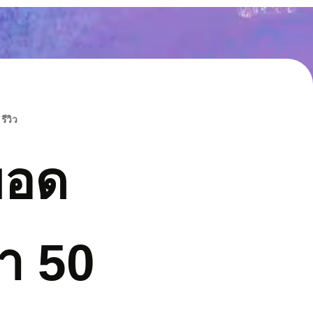
รีวิว
ยอด
า 50