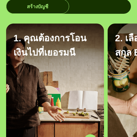
สร้างบัญชี
1. คุณต้องการโอน
2. เล
เงินไปที่เยอรมนี
สกุล