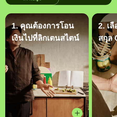
1. คุณต้องการโอน
2. เล
เงินไปที่ลิกเตนสไตน์
สกุล